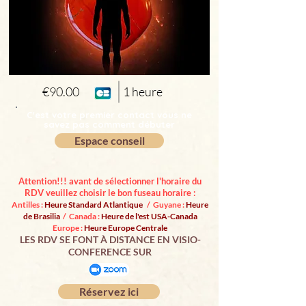
€90.00
1 heure
C'est votre premier contact vous ne
savez pas comment débuter
Espace conseil
Attention!!! avant de sélectionner l'horaire du
RDV veuillez choisir le bon fuseau horaire :
Antilles :
Heure Standard Atlantique
/ Guyane :
Heure
de Brasilia
/ Canada :
Heure de l'est USA-Canada
Europe :
Heure Europe Centrale
LES RDV SE FONT À DISTANCE EN VISIO-
CONFERENCE SUR
Réservez ici