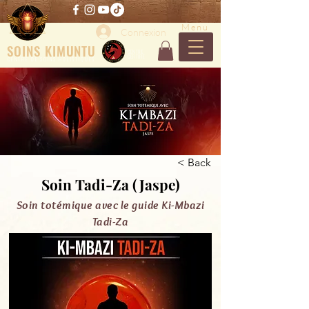
Menu
Connexion
SOINS KIMUNTU
CENTRE
CERTIFIE
CENTRE DE SOINS HOLISTIQUES
< Back
Soin Tadi-Za (Jaspe)
Soin totémique avec le guide Ki-Mbazi
Tadi-Za