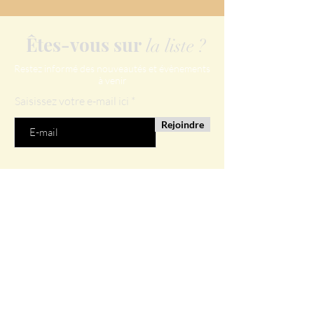
Êtes-vous sur
la liste ?
Restez informé des nouveautés et évènements
à venir
Saisissez votre e-mail ici
Rejoindre
Nos services
Soins Gataki
Conseils Gataki
Soins Ki-Nkonko
Conseils Ki-Nkonko
Soins Ki-Mbazi
Les Kisombe