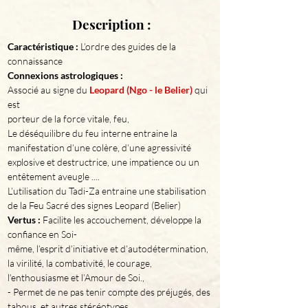
Description :
Caractéristique : 
L’ordre des guides de la 
Connexions astrologiques : 
Associé au signe du 
Leopard (Ngo - le Belier)
 qui 
est
porteur de la force vitale, feu, 

Le déséquilibre du feu interne entraine la 
manifestation d’une colère, d’une agressivité 
explosive et destructrice, une impatience ou un 
entêtement aveugle ....

L’utilisation du Tadi-Za entraine une stabilisation 
Vertus :
 Facilite les accouchement, développe la 
confiance en Soi-
même, l’esprit d’initiative et d’autodétermination, 
la virilité, la combativité, le courage,
l’enthousiasme et l’Amour de Soi.,
- Permet de ne pas tenir compte des préjugés, des 
tabous, et autres stéréotypes 