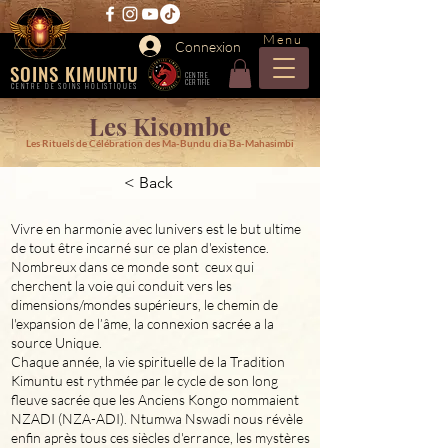
Menu
Connexion
SOINS KIMUNTU
CENTRE
CERTIFIE
CENTRE DE SOINS HOLISTIQUES
Les Kisombe
Les Rituels de Célébration des Ma-Bundu dia Ba-Mahasimbi
< Back
Vivre en harmonie avec lunivers est le but ultime
de tout être incarné sur ce plan d'existence.
Nombreux dans ce monde sont ceux qui
cherchent la voie qui conduit vers les
dimensions/mondes supérieurs, le chemin de
l'expansion de l’âme, la connexion sacrée a la
source Unique.
Chaque année, la vie spirituelle de la Tradition
Kimuntu est rythmée par le cycle de son long
fleuve sacrée que les Anciens Kongo nommaient
NZADI (NZA-ADI). Ntumwa Nswadi nous révèle
enfin après tous ces siècles d'errance, les mystères