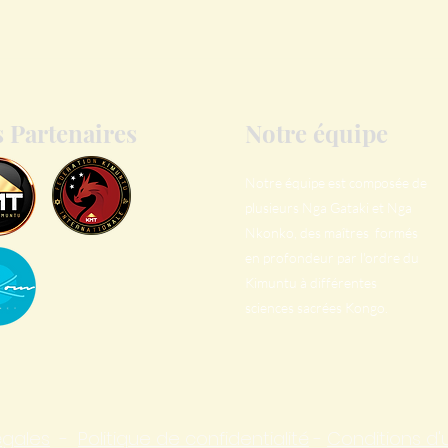
 Partenaires
Notre équipe
Notre équipe est composée de
plusieurs Nga Gataki et Nga
Nkonko, des maîtres formés
en profondeur par l'ordre du
Kimuntu à différentes
sciences sacrées Kongo.
égales
-
Politique de confidentialité
-
Conditions d'u