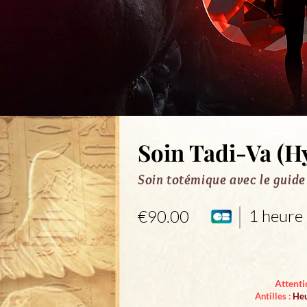
Soin Tadi-Va (H
Soin totémique avec le guide
1 heure
€90.00
Attenti
Antilles :
Heu