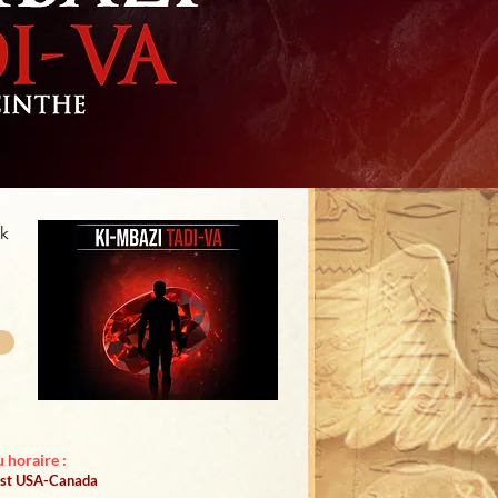
k
 horaire :
'est USA-Canada