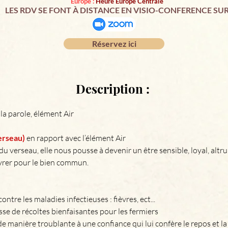
Europe :
Heure Europe Centrale
LES RDV SE FONT À DISTANCE EN VISIO-CONFERENCE SU
Réservez ici
Description :
la parole, élément Air 
verseau)
 en rapport avec l’élément Air 
du verseau, elle nous pousse à devenir un être sensible, loyal, alt
rer pour le bien commun. 
contre les maladies infectieuses : fièvres, ect...
sse de récoltes bienfaisantes pour les fermiers 
e manière troublante à une confiance qui lui confère le repos et la 