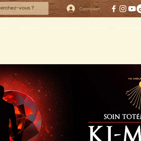
Connexion
cueil
À Propos
Soins Kimuntu
Kisombe
Témoignage