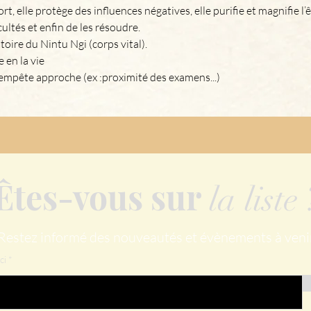
t, elle protège des influences négatives, elle purifie et magnifie l’êt
cultés et enfin de les résoudre. 
toire du Nintu Ngi (corps vital). 
 en la vie 
tempête approche (ex :proximité des examens...)  
Êtes-vous sur
la liste 
Restez informé des nouveautés et évènements à veni
ci