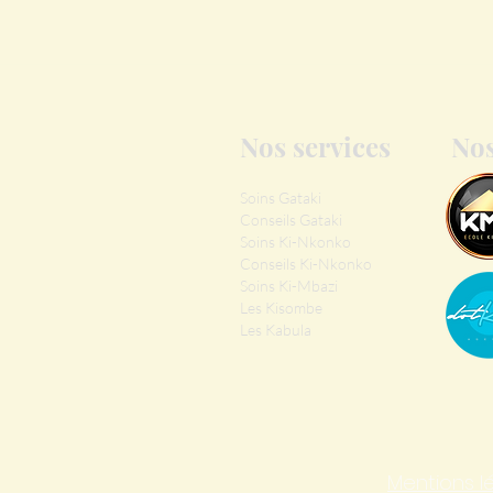
Nos services
Nos
Soins Gataki
Conseils Gataki
Soins Ki-Nkonko
Conseils Ki-Nkonko
Soins Ki-Mbazi
Les Kisombe
Les Kabula
Mentions l