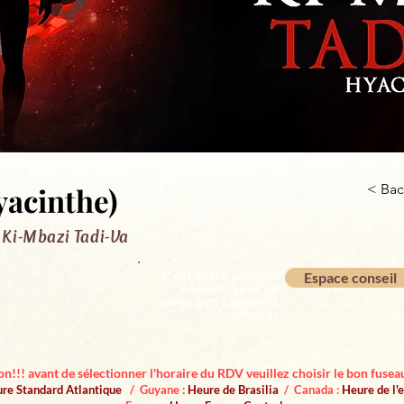
yacinthe)
< Bac
 Ki-Mbazi Tadi-Va
C'est votre premier
Espace conseil
contact vous ne
savez pas comment
débuter
on!!! avant de sélectionner l'horaire du RDV veuillez choisir le bon fuseau
re Standard Atlantique
/ Guyane :
Heure de Brasilia
/ Canada :
Heure de l