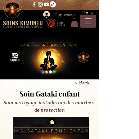
Menu
Connexion
SOINS KIMUNTU
CENTRE
CERTIFIE
CENTRE DE SOINS HOLISTIQUES
< Back
Soin Gataki enfant
Soin nettoyage installation des boucliers
de protection