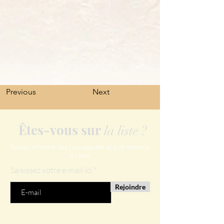
Previous
Next
Êtes-vous sur
la liste ?
Restez informé des nouveautés et évènements
à venir
Saisissez votre e-mail ici
Rejoindre