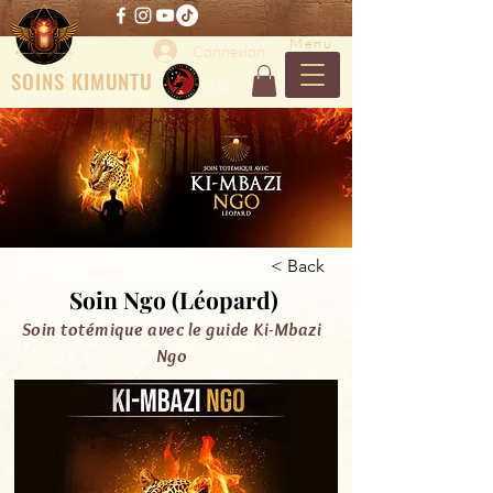
Menu
Connexion
SOINS KIMUNTU
CENTRE
CERTIFIE
CENTRE DE SOINS HOLISTIQUES
< Back
Soin Ngo (Léopard)
Soin totémique avec le guide Ki-Mbazi
Ngo