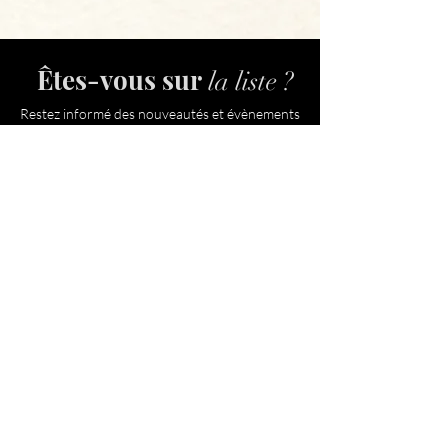
Êtes-vous sur
la liste ?
Restez informé des nouveautés et évènements
à venir
Saisissez votre e-mail ici
Rejoindre
Nos services
Soins Gataki
Conseils Gataki
Soins Ki-Nkonko
Conseils Ki-Nkonko
Soins Ki-Mbazi