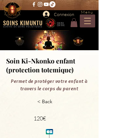
Menu
Connexion
SOINS KIMUNTU
CENTRE
CERTIFIE
CENTRE DE SOINS HOLISTIQUES
Soin Ki-Nkonko enfant
(protection totemique)
Permet de protéger votre enfant à
travers le corps du parent
< Back
120€