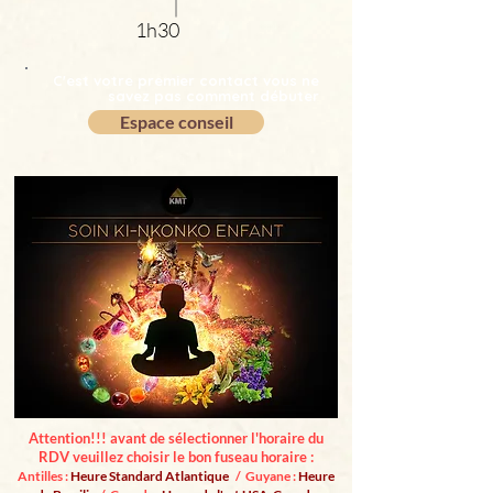
1h30
C'est votre premier contact vous ne
savez pas comment débuter
Espace conseil
Attention!!! avant de sélectionner l'horaire du
RDV veuillez choisir le bon fuseau horaire :
Antilles :
Heure Standard Atlantique
/ Guyane :
Heure