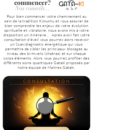
commencer?
Nos conseils...
Pour bien commencer votre cheminement au
sein de la tradition Kimuntu et vous assurer de
bien comprendre les enjeux de votre évolution
spirituelle et vibratoire, nous avons mis à votre
disposition un itinéraire... Après avoir fait votre
consultation d'éveil vous pourrez alors recevoir
un Scan/diagnostic énergétique qui vous
permettra de cibler les principaux blocages au
niveau des bi-mwelo (chakras) et sur chaque
corps éléments. Alors vous pourrez profiter des
différents soins quantiques Gataki proposés par
notre équipe de Maitres Gataki.